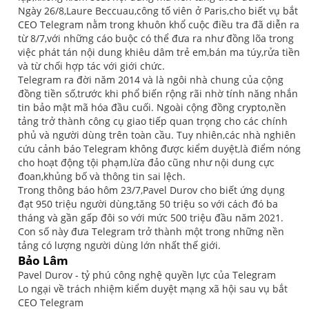
Ngày 26/8,Laure Beccuau,công tố viên ở Paris,cho biết vụ bắt
CEO Telegram nằm trong khuôn khổ cuộc điều tra đã diễn ra
từ 8/7,với những cáo buộc có thể đưa ra như đồng lõa trong
việc phát tán nội dung khiêu dâm trẻ em,bán ma túy,rửa tiền
và từ chối hợp tác với giới chức.
Telegram ra đời năm 2014 và là ngôi nhà chung của cộng
đồng tiền số,trước khi phổ biến rộng rãi nhờ tính năng nhắn
tin bảo mật mã hóa đầu cuối. Ngoài cộng đồng crypto,nền
tảng trở thành công cụ giao tiếp quan trọng cho các chính
phủ và người dùng trên toàn cầu. Tuy nhiên,các nhà nghiên
cứu cảnh báo Telegram không được kiểm duyệt,là điểm nóng
cho hoạt động tội phạm,lừa đảo cũng như nội dung cực
đoan,khủng bố và thông tin sai lệch.
Trong thông báo hôm 23/7,Pavel Durov cho biết ứng dụng
đạt 950 triệu người dùng,tăng 50 triệu so với cách đó ba
tháng và gần gấp đôi so với mức 500 triệu đầu năm 2021.
Con số này đưa Telegram trở thành một trong những nền
tảng có lượng người dùng lớn nhất thế giới.
Bảo Lâm
Pavel Durov - tỷ phú công nghệ quyền lực của Telegram
Lo ngại về trách nhiệm kiểm duyệt mạng xã hội sau vụ bắt
CEO Telegram