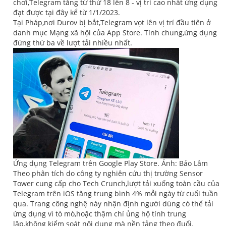
chơi,Telegram tăng từ thứ 18 lên 8 - vị trí cao nhất ứng dụng
đạt được tại đây kể từ 1/1/2023.
Tại Pháp,nơi Durov bị bắt,Telegram vọt lên vị trí đầu tiên ở
danh mục Mạng xã hội của App Store. Tính chung,ứng dụng
đứng thứ ba về lượt tải nhiều nhất.
Ứng dụng Telegram trên Google Play Store. Ảnh: Bảo Lâm
Theo phân tích do công ty nghiên cứu thị trường Sensor
Tower cung cấp cho Tech Crunch,lượt tải xuống toàn cầu của
Telegram trên iOS tăng trung bình 4% mỗi ngày từ cuối tuần
qua. Trang công nghệ này nhận định người dùng có thể tải
ứng dụng vì tò mò,hoặc thậm chí ủng hộ tính trung
lập,không kiểm soát nội dung mà nền tảng theo đuổi.