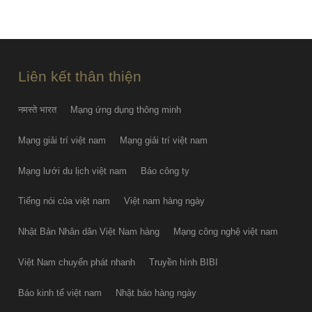
FRI AUG 07
PGS.TS Hà Đình Đức qua đời
FRI AUG 07
Liên kết thân thiện
नमस्ते भारत
Mạng ứng dụng thông minh
Mạng giải trí việt nam
Mạng giải trí việt nam
Mạng lưới du lịch việt nam
Báo công ty
Tiếng nói của việt nam
Việt nam hàng ngày
Nhật Bản Nhân dân Việt Nam hàng
Mạng công nghệ việt nam
Việt Nam chuyển phát nhanh
Truyền hình BIBI
Báo kinh tế việt nam
Nhật báo hàng ngày