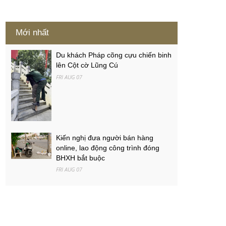
Mới nhất
Du khách Pháp cõng cựu chiến binh
lên Cột cờ Lũng Cú
FRI AUG 07
Kiến nghị đưa người bán hàng
online, lao động công trình đóng
BHXH bắt buộc
FRI AUG 07
Việt Nam - Campuchia: Ba mục tiêu
của thầy trò Kim Sang-sik
FRI AUG 07