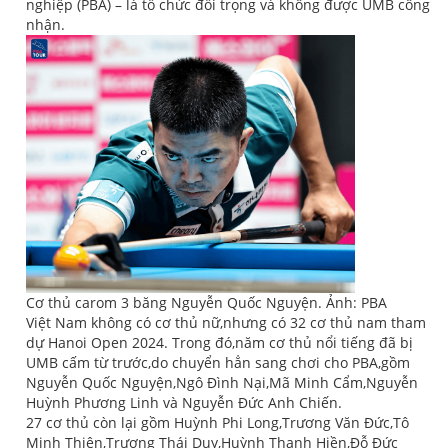
nghiệp (PBA) – là tổ chức đối trọng và không được UMB công
nhận.
Cơ thủ carom 3 băng Nguyễn Quốc Nguyện. Ảnh: PBA
Việt Nam không có cơ thủ nữ,nhưng có 32 cơ thủ nam tham
dự Hanoi Open 2024. Trong đó,năm cơ thủ nổi tiếng đã bị
UMB cấm từ trước,do chuyển hẳn sang chơi cho PBA,gồm
Nguyễn Quốc Nguyện,Ngô Đình Nại,Mã Minh Cẩm,Nguyễn
Huỳnh Phương Linh và Nguyễn Đức Anh Chiến.
27 cơ thủ còn lại gồm Huỳnh Phi Long,Trương Văn Đức,Tô
Minh Thiện,Trương Thái Duy,Huỳnh Thanh Hiền,Đỗ Đức