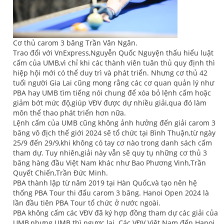
Cơ thủ carom 3 băng Trần Văn Ngân.
Trao đổi với VnExpress,Nguyễn Quốc Nguyện thấu hiểu luật
cấm của UMB,vì chỉ khi các thành viên tuân thủ quy định thì
hiệp hội mới có thể duy trì và phát triển. Nhưng cơ thủ 42
tuổi người Gia Lai cũng mong rằng các cơ quan quản lý như
PBA hay UMB tìm tiếng nói chung để xóa bỏ lệnh cấm hoặc
giảm bớt mức độ,giúp VĐV được dự nhiều giải,qua đó làm
môn thể thao phát triển hơn nữa.
Lệnh cấm của UMB cũng không ảnh hưởng đến giải carom 3
băng vô địch thế giới 2024 sẽ tổ chức tại Bình Thuận,từ ngày
25/9 đến 29/9,khi không có tay cơ nào trong danh sách cấm
tham dự. Tuy nhiên,giải này vẫn sẽ quy tụ những cơ thủ 3
băng hàng đầu Việt Nam khác như Bao Phương Vinh,Trần
Quyết Chiến,Trần Đức Minh.
PBA thành lập từ năm 2019 tại Hàn Quốc,và tạo nên hệ
thống PBA Tour thi đấu carom 3 băng. Hanoi Open 2024 là
lần đầu tiên PBA Tour tổ chức ở nước ngoài.
PBA không cấm các VĐV đã ký hợp đồng tham dự các giải của
UMB,nhưng UMB thì ngược lại. Các VĐV Việt Nam đến Hanoi