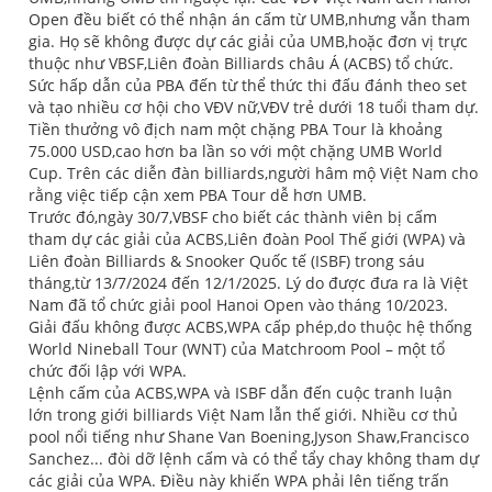
Open đều biết có thể nhận án cấm từ UMB,nhưng vẫn tham
gia. Họ sẽ không được dự các giải của UMB,hoặc đơn vị trực
thuộc như VBSF,Liên đoàn Billiards châu Á (ACBS) tổ chức.
Sức hấp dẫn của PBA đến từ thể thức thi đấu đánh theo set
và tạo nhiều cơ hội cho VĐV nữ,VĐV trẻ dưới 18 tuổi tham dự.
Tiền thưởng vô địch nam một chặng PBA Tour là khoảng
75.000 USD,cao hơn ba lần so với một chặng UMB World
Cup. Trên các diễn đàn billiards,người hâm mộ Việt Nam cho
rằng việc tiếp cận xem PBA Tour dễ hơn UMB.
Trước đó,ngày 30/7,VBSF cho biết các thành viên bị cấm
tham dự các giải của ACBS,Liên đoàn Pool Thế giới (WPA) và
Liên đoàn Billiards & Snooker Quốc tế (ISBF) trong sáu
tháng,từ 13/7/2024 đến 12/1/2025. Lý do được đưa ra là Việt
Nam đã tổ chức giải pool Hanoi Open vào tháng 10/2023.
Giải đấu không được ACBS,WPA cấp phép,do thuộc hệ thống
World Nineball Tour (WNT) của Matchroom Pool – một tổ
chức đối lập với WPA.
Lệnh cấm của ACBS,WPA và ISBF dẫn đến cuộc tranh luận
lớn trong giới billiards Việt Nam lẫn thế giới. Nhiều cơ thủ
pool nổi tiếng như Shane Van Boening,Jyson Shaw,Francisco
Sanchez... đòi dỡ lệnh cấm và có thể tẩy chay không tham dự
các giải của WPA. Điều này khiến WPA phải lên tiếng trấn