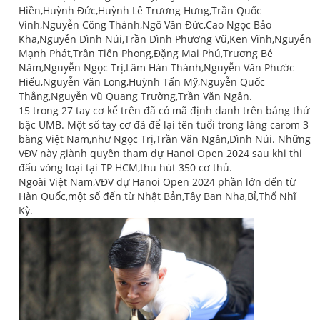
Hiền,Huỳnh Đức,Huỳnh Lê Trương Hưng,Trần Quốc
Vinh,Nguyễn Công Thành,Ngô Văn Đức,Cao Ngọc Bảo
Kha,Nguyễn Đình Núi,Trần Đình Phương Vũ,Ken Vĩnh,Nguyễn
Mạnh Phát,Trần Tiến Phong,Đặng Mai Phú,Trương Bé
Năm,Nguyễn Ngọc Trị,Lâm Hán Thành,Nguyễn Văn Phước
Hiếu,Nguyễn Văn Long,Huỳnh Tấn Mỹ,Nguyễn Quốc
Thắng,Nguyễn Vũ Quang Trường,Trần Văn Ngân.
15 trong 27 tay cơ kể trên đã có mã định danh trên bảng thứ
bậc UMB. Một số tay cơ đã để lại tên tuổi trong làng carom 3
băng Việt Nam,như Ngọc Trị,Trần Văn Ngân,Đình Núi. Những
VĐV này giành quyền tham dự Hanoi Open 2024 sau khi thi
đấu vòng loại tại TP HCM,thu hút 350 cơ thủ.
Ngoài Việt Nam,VĐV dự Hanoi Open 2024 phần lớn đến từ
Hàn Quốc,một số đến từ Nhật Bản,Tây Ban Nha,Bỉ,Thổ Nhĩ
Kỳ.