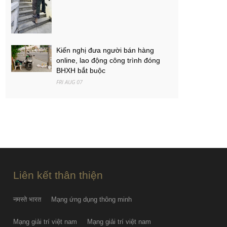
Kiến nghị đưa người bán hàng
online, lao động công trình đóng
BHXH bắt buộc
FRI AUG 07
Việt Nam - Campuchia: Ba mục tiêu
của thầy trò Kim Sang-sik
FRI AUG 07
PGS.TS Hà Đình Đức qua đời
FRI AUG 07
Liên kết thân thiện
नमस्ते भारत
Mạng ứng dụng thông minh
Mạng giải trí việt nam
Mạng giải trí việt nam