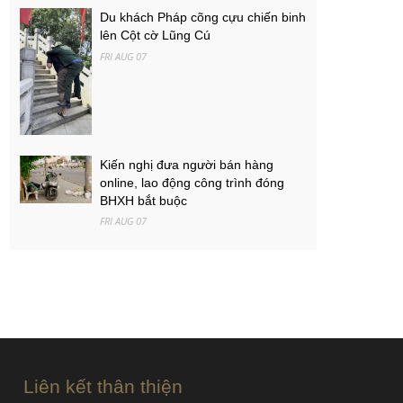
Du khách Pháp cõng cựu chiến binh
lên Cột cờ Lũng Cú
FRI AUG 07
Kiến nghị đưa người bán hàng
online, lao động công trình đóng
BHXH bắt buộc
FRI AUG 07
Việt Nam - Campuchia: Ba mục tiêu
của thầy trò Kim Sang-sik
FRI AUG 07
PGS.TS Hà Đình Đức qua đời
FRI AUG 07
Liên kết thân thiện