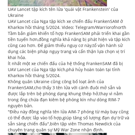
UAV Lancet tập kích tên lửa 'quái vật Frankenstein' của
Ukraine
UAV Lancet của Nga tập kích xe chiến đấu FrankenSAM ở
Kharkov hồi tháng 5/2024. Video: Telegram/Warriorofnorth
Tầm bắn giảm khiến tổ hợp FrankenSAM phải triển khai gần
tiền tuyến hơn,đồng nghĩa khả năng bị phát hiện và tập kích
cũng cao hơn. Để giảm thiểu nguy cơ này,tổ vận hành sử
dụng các biện pháp ngụy trang và cẩn thận lựa chọn vị trí
khai hỏa.
Ít nhất một xe chiến đấu của hệ thống FrankenSAM đã bị
UAV Lancet của Nga tập kích,phá hủy hoàn toàn tại tỉnh
Kharkov hồi tháng 5/2024.
Không quân Ukraine cũng công bố loạt ảnh của
FrankenSAM,cho thấy 3 tên lửa với cánh đuôi mở sẵn và
được lắp trên bệ phóng dạng khung thép hở,thay vì nằm
trong ống chứa đạn kiêm bệ phóng kín như dòng RIM-7
nguyên bản.
"Điều này đồng nghĩa tên lửa AIM-7 phóng từ máy bay cũng
có thể được lắp vào tổ hợp,giúp tăng số lượng đạn dự trữ và
sẵn sàng chiến đấu",biên tập viên Thomas Newdick của
chuyên trang quân sự Mỹ War Zone nhận định.