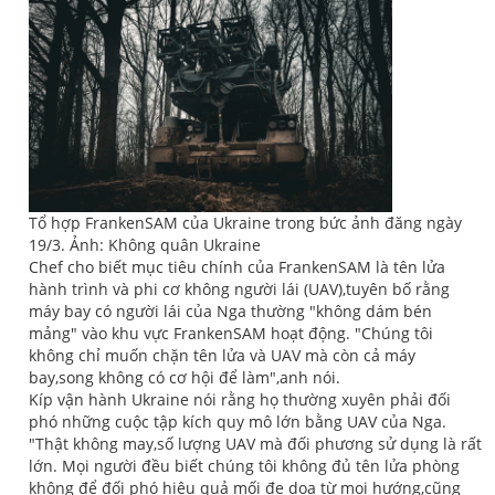
Tổ hợp FrankenSAM của Ukraine trong bức ảnh đăng ngày
19/3. Ảnh: Không quân Ukraine
Chef cho biết mục tiêu chính của FrankenSAM là tên lửa
hành trình và phi cơ không người lái (UAV),tuyên bố rằng
máy bay có người lái của Nga thường "không dám bén
mảng" vào khu vực FrankenSAM hoạt động. "Chúng tôi
không chỉ muốn chặn tên lửa và UAV mà còn cả máy
bay,song không có cơ hội để làm",anh nói.
Kíp vận hành Ukraine nói rằng họ thường xuyên phải đối
phó những cuộc tập kích quy mô lớn bằng UAV của Nga.
"Thật không may,số lượng UAV mà đối phương sử dụng là rất
lớn. Mọi người đều biết chúng tôi không đủ tên lửa phòng
không để đối phó hiệu quả mối đe dọa từ mọi hướng,cũng