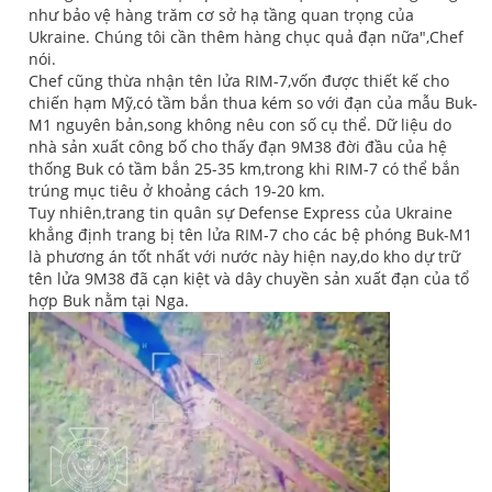
như bảo vệ hàng trăm cơ sở hạ tầng quan trọng của
Ukraine. Chúng tôi cần thêm hàng chục quả đạn nữa",Chef
nói.
Chef cũng thừa nhận tên lửa RIM-7,vốn được thiết kế cho
chiến hạm Mỹ,có tầm bắn thua kém so với đạn của mẫu Buk-
M1 nguyên bản,song không nêu con số cụ thể. Dữ liệu do
nhà sản xuất công bố cho thấy đạn 9M38 đời đầu của hệ
thống Buk có tầm bắn 25-35 km,trong khi RIM-7 có thể bắn
trúng mục tiêu ở khoảng cách 19-20 km.
Tuy nhiên,trang tin quân sự Defense Express của Ukraine
khẳng định trang bị tên lửa RIM-7 cho các bệ phóng Buk-M1
là phương án tốt nhất với nước này hiện nay,do kho dự trữ
tên lửa 9M38 đã cạn kiệt và dây chuyền sản xuất đạn của tổ
hợp Buk nằm tại Nga.