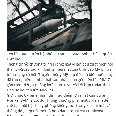
Tên lửa RIM-7 trên bệ phóng FrankenSAM. Ảnh: Không quân
Ukraine
Thông tin về chương trình FrankenSAM lần đầu xuất hiện hồi
tháng 4/2023,sau khi loạt tài liệu mật của tình báo Mỹ bị rò rỉ
trên mạng xã hội. Truyền thông Mỹ sau đó cho biết nước này
đã thử nghiệm ít nhất hai sản phẩm,bao gồm tên lửa RIM-7
gắn trên tổ hợp phòng không Buk-M1 và kết hợp radar thời
Liên Xô với tên lửa AIM-9M.
Giới chức Ukraine nhận định ưu điểm lớn nhất của dự án
FrankenSAM là tốc độ. Thông thường phải mất 3-4 năm để
chế tạo một hệ thống phòng không mới,trong khi chỉ mất vài
tháng để ghép nối một tổ hợp dạng "quái vật Frankenstein".