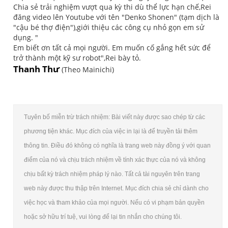
Chia sẻ trải nghiệm vượt qua kỳ thi dù thể lực hạn chế,Rei
đăng video lên Youtube với tên "Denko Shonen" (tạm dịch là
"cậu bé thợ điện"),giới thiệu các công cụ nhỏ gọn em sử
dụng. "
Em biết ơn tất cả mọi người. Em muốn cố gắng hết sức để
trở thành một kỹ sư robot",Rei bày tỏ.
Thanh Thư
(Theo Mainichi)
Tuyên bố miễn trừ trách nhiệm: Bài viết này được sao chép từ các
phương tiện khác. Mục đích của việc in lại là để truyền tải thêm
thông tin. Điều đó không có nghĩa là trang web này đồng ý với quan
điểm của nó và chịu trách nhiệm về tính xác thực của nó và không
chịu bất kỳ trách nhiệm pháp lý nào. Tất cả tài nguyên trên trang
web này được thu thập trên Internet. Mục đích chia sẻ chỉ dành cho
việc học và tham khảo của mọi người. Nếu có vi phạm bản quyền
hoặc sở hữu trí tuệ, vui lòng để lại tin nhắn cho chúng tôi.