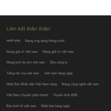
Ôtô Honda giảm giá tương đương
50-100% lệ phí trước bạ
THU AUG 06
Liên kết thân thiện
नमस्ते भारत
Mạng ứng dụng thông minh
Mạng giải trí việt nam
Mạng giải trí việt nam
Mạng lưới du lịch việt nam
Báo công ty
Tiếng nói của việt nam
Việt nam hàng ngày
Nhật Bản Nhân dân Việt Nam hàng
Mạng công nghệ việt nam
Việt Nam chuyển phát nhanh
Truyền hình BIBI
Báo kinh tế việt nam
Nhật báo hàng ngày