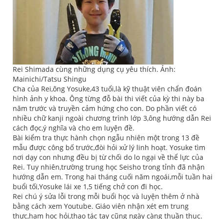
Rei Shimada cùng những dụng cụ yêu thích. Ảnh:
Mainichi/Tatsu Shingu
Cha của Rei,ông Yosuke,43 tuổi,là kỹ thuật viên chẩn đoán
hình ảnh y khoa. Ông từng đỗ bài thi viết của kỳ thi này ba
năm trước và truyền cảm hứng cho con. Do phần viết có
nhiều chữ kanji ngoài chương trình lớp 3,ông hướng dẫn Rei
cách đọc,ý nghĩa và cho em luyện đề.
Bài kiểm tra thực hành chọn ngẫu nhiên một trong 13 đề
mẫu được công bố trước,đòi hỏi xử lý linh hoạt. Yosuke tìm
nơi dạy con nhưng đều bị từ chối do lo ngại về thể lực của
Rei. Tuy nhiên,trường trung học Seisho trong tỉnh đã nhận
hướng dẫn em. Trong hai tháng cuối năm ngoái,mỗi tuần hai
buổi tối,Yosuke lái xe 1,5 tiếng chở con đi học.
Rei chú ý sửa lỗi trong mỗi buổi học và luyện thêm ở nhà
bằng cách xem Youtube. Giáo viên nhận xét em trung
thực,ham học hỏi,thao tác tay cũng ngày càng thuần thục.