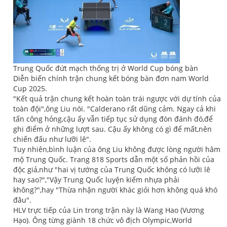
Trung Quốc đứt mạch thống trị ở World Cup bóng bàn
Diễn biến chính trận chung kết bóng bàn đơn nam World
Cup 2025.
"Kết quả trận chung kết hoàn toàn trái ngược với dự tính của
toàn đội",ông Liu nói. "Calderano rất dũng cảm. Ngay cả khi
tấn công hỏng,cậu ấy vẫn tiếp tục sử dụng đòn đánh đó,để
ghi điểm ở những lượt sau. Cậu ấy không có gì để mất,nên
chiến đấu như lưỡi lê".
Tuy nhiên,bình luận của ông Liu không được lòng người hâm
mộ Trung Quốc. Trang 818 Sports dẫn một số phản hồi của
độc giả,như "hai vị tướng của Trung Quốc không có lưỡi lê
hay sao?","Vậy Trung Quốc luyện kiếm nhựa phải
không?",hay "Thừa nhận người khác giỏi hơn không quá khó
đâu".
HLV trực tiếp của Lin trong trận này là Wang Hao (Vương
Hạo). Ông từng giành 18 chức vô địch Olympic,World