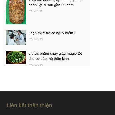
nhân liệt sĩ sau gần 60 năm
THU AUG 06
Loạn thị ở trẻ có nguy hiểm?
THU AUG 06
6 thực phẩm chay giàu magie tốt
cho cơ bắp, hệ thần kinh
THU AUG 06
Ôtô Honda giảm giá tương đương
50-100% lệ phí trước bạ
THU AUG 06
Liên kết thân thiện