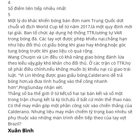
4
Số điểm liên tiếp nhiều nhất
5
Một lý do khác khiến bóng bàn đơn nam Trung Quốc dứt
chuỗi vô địch World Cup kể từ năm 2017,là một quy định mới
tại giải. Ban tổ chức áp dụng hệ thống TTR,tương tự VAR
trong bóng đá. Các tay vợt được phép khiếu nại,chẳng hạn
như liệu đối thủ có giấu bóng khi giao hay không,hoặc góc
tung bóng trước khi giao liệu có quá rộng.
Wang Chuqin và Lin đều có khả năng giao bóng đánh lừa
theo kiểu vậy,gây khó khăn cho đối thủ. Ở các trận có TTR,họ
sẽ phải điều chỉnh,nếu không muốn bị khiếu nại cú giao trái
luật. "Vì Lin không được giao giấu bóng,Calderano dễ trả
bóng hơn,và đưa tình huống vào thế công nhanh
hơn",PingSunday nhận xét.
Thắng số ba thế giới ở tứ kết,số hai tại bán kết và số một
trong trận chung kết là kỳ tích,dù ở bất cứ môn thể thao nào.
Có thể may mắn góp một phần công sức vào chiến thắng của
Calderano. Nhưng liệu may mắn chiếm tỷ trọng bao nhiêu sẽ
phụ thuộc vào những màn trình diễn tiếp theo của tay vợt
Brazil?
Xuân Bình