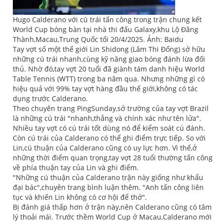
Hugo Calderano với cú trái tấn công trong trận chung kết
World Cup bóng bàn tại nhà thi đấu Galaxy,khu Lộ Đãng
Thành,Macau,Trung Quốc tối 20/4/2025. Ảnh: Baidu
Tay vợt số một thế giới Lin Shidong (Lâm Thi Đống) sở hữu
những cú trái nhanh,cùng kỹ năng giao bóng đánh lừa đối
thủ. Nhờ đó,tay vợt 20 tuổi đã giành tám danh hiệu World
Table Tennis (WTT) trong ba năm qua. Nhưng những gì có
hiệu quả với 99% tay vợt hàng đầu thế giới,không có tác
dụng trước Calderano.
Theo chuyên trang PingSunday,sở trường của tay vợt Brazil
là những cú trái "nhanh,thẳng và chính xác như tên lửa".
Nhiều tay vợt có cú trái tốt dùng nó để kiểm soát cú đánh.
Còn cú trái của Calderano có thể ghi điểm trực tiếp. So với
Lin,cú thuận của Calderano cũng có uy lực hơn. Vì thế,ở
những thời điểm quan trọng,tay vợt 28 tuổi thường tấn công
về phía thuận tay của Lin và ghi điểm.
"Những cú thuận của Calderano trận này giống như khẩu
đại bác",chuyên trang bình luận thêm. "Anh tấn công liên
tục và khiến Lin không có cơ hội để thở".
Bị đánh giá thấp hơn ở trận này,nên Calderano cũng có tâm
lý thoải mái. Trước thềm World Cup ở Macau,Calderano mới