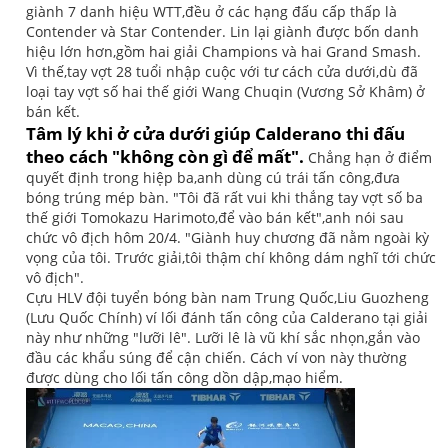
giành 7 danh hiệu WTT,đều ở các hạng đấu cấp thấp là
Contender và Star Contender. Lin lại giành được bốn danh
hiệu lớn hơn,gồm hai giải Champions và hai Grand Smash.
Vì thế,tay vợt 28 tuổi nhập cuộc với tư cách cửa dưới,dù đã
loại tay vợt số hai thế giới Wang Chuqin (Vương Sở Khâm) ở
bán kết.
Tâm lý khi ở cửa dưới giúp Calderano thi đấu
theo cách "không còn gì để mất".
Chẳng hạn ở điểm
quyết định trong hiệp ba,anh dùng cú trái tấn công,đưa
bóng trúng mép bàn. "Tôi đã rất vui khi thắng tay vợt số ba
thế giới Tomokazu Harimoto,để vào bán kết",anh nói sau
chức vô địch hôm 20/4. "Giành huy chương đã nằm ngoài kỳ
vọng của tôi. Trước giải,tôi thậm chí không dám nghĩ tới chức
vô địch".
Cựu HLV đội tuyển bóng bàn nam Trung Quốc,Liu Guozheng
(Lưu Quốc Chính) ví lối đánh tấn công của Calderano tại giải
này như những "lưỡi lê". Lưỡi lê là vũ khí sắc nhọn,gắn vào
đầu các khẩu súng để cận chiến. Cách ví von này thường
được dùng cho lối tấn công dồn dập,mạo hiểm.