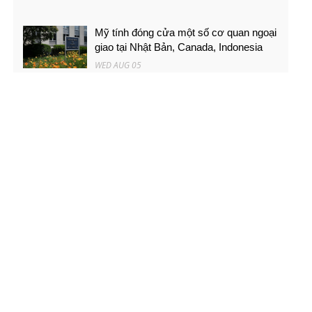
Mỹ tính đóng cửa một số cơ quan ngoại
giao tại Nhật Bản, Canada, Indonesia
WED AUG 05
'Nên chuyển hướng đưa lao động trình
độ cao ra nước ngoài'
WED AUG 05