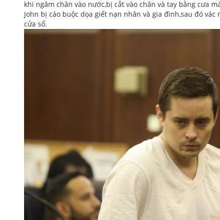
khi ngâm chân vào nước,bị cắt vào chân và tay bằng cưa má
John bị cáo buộc dọa giết nạn nhân và gia đình,sau đó vác 
cửa sổ.