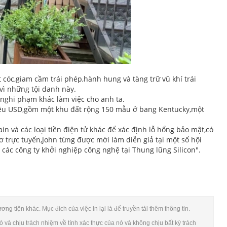
 cóc,giam cầm trái phép,hành hung và tàng trữ vũ khí trái
vì những tội danh này.
 nghi phạm khác làm việc cho anh ta.
 triệu USD,gồm một khu đất rộng 150 mẫu ở bang Kentucky,một
ain và các loại tiền điện tử khác để xác định lỗ hổng bảo mật,có
ơ trực tuyến,John từng được mời làm diễn giả tại một số hội
 các công ty khởi nghiệp công nghệ tại Thung lũng Silicon".
g tiện khác. Mục đích của việc in lại là để truyền tải thêm thông tin.
và chịu trách nhiệm về tính xác thực của nó và không chịu bất kỳ trách