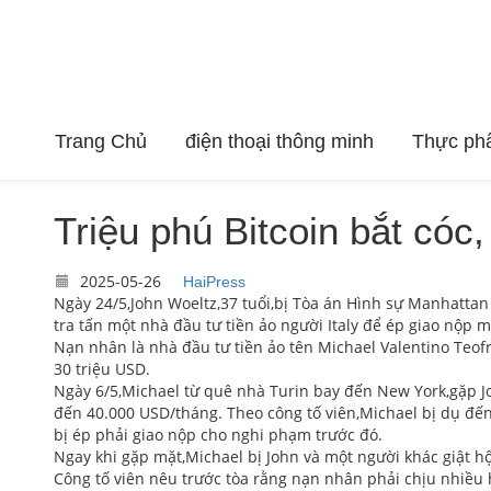
Trang Chủ
điện thoại thông minh
Thực ph
Triệu phú Bitcoin bắt cóc,
2025-05-26
HaiPress
Ngày 24/5,John Woeltz,37 tuổi,bị Tòa án Hình sự Manhattan 
tra tấn một nhà đầu tư tiền ảo người Italy để ép giao nộp mậ
Nạn nhân là nhà đầu tư tiền ảo tên Michael Valentino Teofra
30 triệu USD.
Ngày 6/5,Michael từ quê nhà Turin bay đến New York,gặp Jo
đến 40.000 USD/tháng. Theo công tố viên,Michael bị dụ đến 
bị ép phải giao nộp cho nghi phạm trước đó.
Ngay khi gặp mặt,Michael bị John và một người khác giật hộ 
Công tố viên nêu trước tòa rằng nạn nhân phải chịu nhiều hà