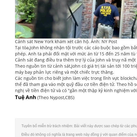
Cảnh sát New York khám xét căn hộ. Ảnh: NY Post
Tại tòa,John không nhận tội trước các cáo buộc bao gồm bắt
phép. Anh ta phải đối mặt với mức án từ 15 đến 25 năm tù 
Cảnh sát đang điều tra thêm trợ lý của John và truy nã một
Theo nguồn tin từ cảnh sát,John có giá trị tài sản tới 100
máy bay phản lực riêng và một chiếc trực thăng.
Các nguồn tin cho biết John làm việc trong lĩnh vực blockch
thể đã tham gia vào một quỹ đầu cơ tiền điện tử. Theo hồ s
nghị về tiền điện tử và có "gần một thập kỷ kinh nghiệm với
Tuệ Anh
(Theo Nypost,CBS)
Tuyên bố miễn trừ trách nhiệm: Bài viết này được sao chép từ các phươn
Điều đó không có nghĩa là trang web này đồng ý với quan điểm của nó 