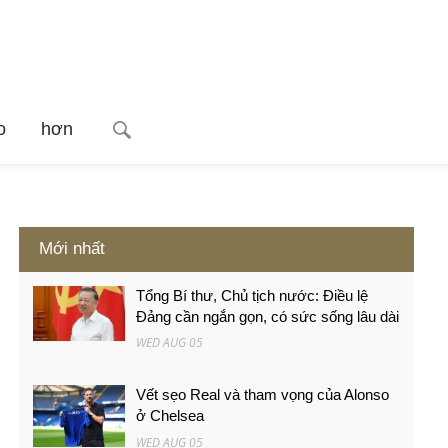
o
hơn
Mới nhất
Tổng Bí thư, Chủ tịch nước: Điều lệ
Đảng cần ngắn gọn, có sức sống lâu dài
WED AUG 05
Vết sẹo Real và tham vọng của Alonso
ở Chelsea
WED AUG 05