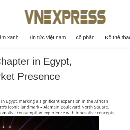
ẩm xanh
Tin tức việt nam
cổ phần
Đồ thể tha
apter in Egypt,
rket Presence
n Egypt, marking a significant expansion in the African
iro's iconic landmark – Alamain Boulevard North Square,
tomotive consumption experience with innovative concepts.