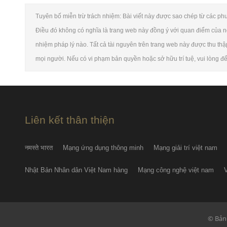
Tuyên bố miễn trừ trách nhiệm: Bài viết này được sao chép từ các phươn
Điều đó không có nghĩa là trang web này đồng ý với quan điểm của nó 
nhiệm pháp lý nào. Tất cả tài nguyên trên trang web này được thu thậ
mọi người. Nếu có vi phạm bản quyền hoặc sở hữu trí tuệ, vui lòng để 
Liên kết thân thiện
नमस्ते भारत
Mạng ứng dụng thông minh
Mạng giải trí việt nam
Nhật Bản Nhân dân Việt Nam hàng
Mạng công nghệ việt nam
© Bản