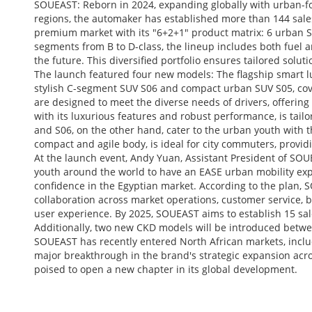
SOUEAST: Reborn in 2024, expanding globally with urban-fo
regions, the automaker has established more than 144 sal
premium market with its "6+2+1" product matrix: 6 urban SU
segments from B to D-class, the lineup includes both fuel 
the future. This diversified portfolio ensures tailored solu
The launch featured four new models: The flagship smart l
stylish C-segment SUV S06 and compact urban SUV S05, cove
are designed to meet the diverse needs of drivers, offering
with its luxurious features and robust performance, is tai
and S06, on the other hand, cater to the urban youth with the
compact and agile body, is ideal for city commuters, provid
At the launch event, Andy Yuan, Assistant President of SOU
youth around the world to have an EASE urban mobility ex
confidence in the Egyptian market. According to the plan,
collaboration across market operations, customer service, 
user experience. By 2025, SOUEAST aims to establish 15 sale
Additionally, two new CKD models will be introduced betw
SOUEAST has recently entered North African markets, includ
major breakthrough in the brand's strategic expansion acro
poised to open a new chapter in its global development.