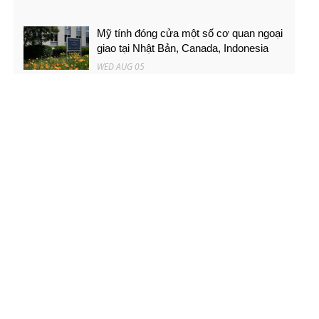
Mỹ tính đóng cửa một số cơ quan ngoại
giao tại Nhật Bản, Canada, Indonesia
WED AUG 05
'Nên chuyển hướng đưa lao động trình
độ cao ra nước ngoài'
WED AUG 05