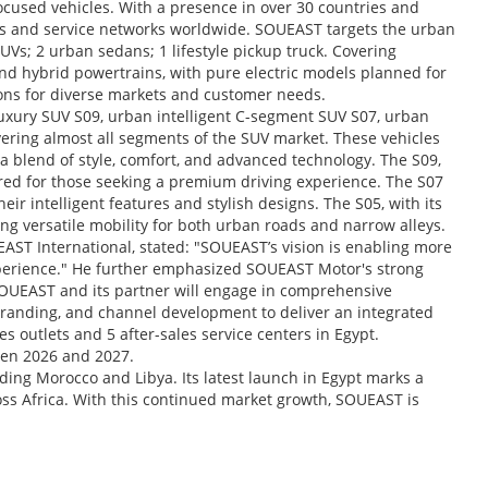
cused vehicles. With a presence in over 30 countries and
es and service networks worldwide. SOUEAST targets the urban
Vs; 2 urban sedans; 1 lifestyle pickup truck. Covering
and hybrid powertrains, with pure electric models planned for
tions for diverse markets and customer needs.
uxury SUV S09, urban intelligent C-segment SUV S07, urban
ring almost all segments of the SUV market. These vehicles
 a blend of style, comfort, and advanced technology. The S09,
lored for those seeking a premium driving experience. The S07
ir intelligent features and stylish designs. The S05, with its
ing versatile mobility for both urban roads and narrow alleys.
EAST International, stated: "SOUEAST’s vision is enabling more
perience." He further emphasized SOUEAST Motor's strong
 SOUEAST and its partner will engage in comprehensive
branding, and channel development to deliver an integrated
s outlets and 5 after-sales service centers in Egypt.
een 2026 and 2027.
ing Morocco and Libya. Its latest launch in Egypt marks a
ss Africa. With this continued market growth, SOUEAST is