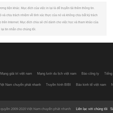
g tiện khác. Mục đích của việc in lại là để truyền tải thêm thông tin.
và chịu trách nhiệm về tính xác thực của nó và không chịu bất kỳ trách
p trên Internet. Mục đích chia sẻ chỉ dành cho việc học và tham khảo của
lại tin nhắn cho chúng tôi.
Mạng giải trí việt nam
Mạng lưới du lịch việt nam
Báo công ty
Tiếng
Việt Nam chuyển phát nhanh
Truyền hình BIBI
Báo kinh tế việt nam
N
 quyền 2009-2020 Việt Nam chuyển phát nhanh
Liên lạc với chúng tôi
S