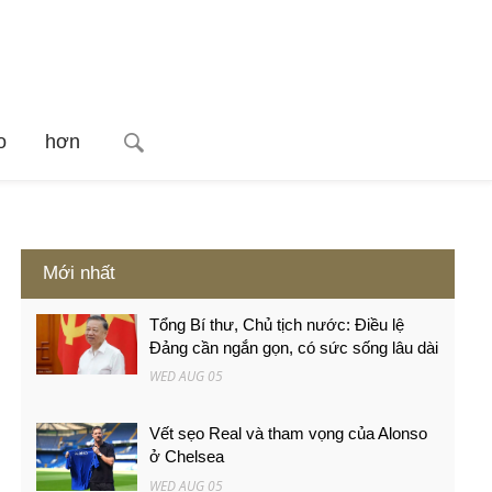
o
hơn
Mới nhất
Tổng Bí thư, Chủ tịch nước: Điều lệ
Đảng cần ngắn gọn, có sức sống lâu dài
WED AUG 05
Vết sẹo Real và tham vọng của Alonso
ở Chelsea
WED AUG 05