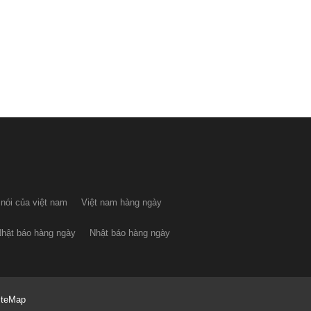
 nói của việt nam
Việt nam hàng ngày
hật báo hàng ngày
Nhật báo hàng ngày
iteMap