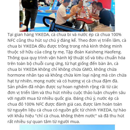
Tại gian hàng YIKEDA, cà chua bi và nước ép cà chua 100%
NFC cũng thu hút sự chú ý đáng kể. Theo đơn vị triển lãm, cà
chua bi YIKEDA đều được trồng trong nhà kính thông minh
thuộc sở hữu của công ty mẹ, Tập đoàn Kaisheng Haofeng.
Thông qua quy trình vận hành kỹ thuật số và tiêu chuẩn hóa
trên toàn bộ chuỗi cung ứng, từ hạt giống đến bàn ăn, cà
chua bi YIKEDA không chỉ không chứa GMO, không chứa
hormone nhân tạo và không chứa kim loại nặng mà còn chứa
hạt tự nhiên, mọng nước và có hương vị cà chua đậm đà.
Sản phẩm đã nhận được sự hoan nghênh rộng rãi từ các
đơn vị triển lãm và thu hút nhiều cuộc thảo luận chuyên sâu
với người mua từ nhiều quốc gia. Đáng chú ý, nước ép cà
chua đỏ 100% NFC được đánh giá cao, được làm hoàn toàn
từ nguyên liệu cà chua có nguồn gốc từ chính YIKEDA, tự hào
với khẩu hiệu "chỉ cà chua, không thêm nước" và đã thu hút
rất nhiều sự quan tâm từ người mua.