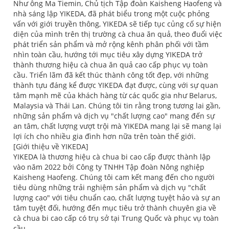
Như ông Ma Tiemin, Chủ tịch Tập đoàn Kaisheng Haofeng và
nhà sáng lập YIKEDA, đã phát biểu trong một cuộc phỏng
vấn với giới truyền thông, YIKEDA sẽ tiếp tục củng cố sự hiện
diện của mình trên thị trường cà chua ăn quả, theo đuổi việc
phát triển sản phẩm và mở rộng kênh phân phối với tầm
nhìn toàn cầu, hướng tới mục tiêu xây dựng YIKEDA trở
thành thương hiệu cà chua ăn quả cao cấp phục vụ toàn
cầu. Triển lãm đã kết thúc thành công tốt đẹp, với những
thành tựu đáng kể được YIKEDA đạt được, cùng với sự quan
tâm mạnh mẽ của khách hàng từ các quốc gia như Belarus,
Malaysia và Thái Lan. Chúng tôi tin rằng trong tương lai gần,
những sản phẩm và dịch vụ "chất lượng cao" mang đến sự
an tâm, chất lượng vượt trội mà YIKEDA mang lại sẽ mang lại
lợi ích cho nhiều gia đình hơn nữa trên toàn thế giới.
[Giới thiệu về YIKEDA]
YIKEDA là thương hiệu cà chua bi cao cấp được thành lập
vào năm 2022 bởi Công ty TNHH Tập đoàn Nông nghiệp
Kaisheng Haofeng. Chúng tôi cam kết mang đến cho người
tiêu dùng những trải nghiệm sản phẩm và dịch vụ "chất
lượng cao" với tiêu chuẩn cao, chất lượng tuyệt hảo và sự an
tâm tuyệt đối, hướng đến mục tiêu trở thành chuyên gia về
cà chua bi cao cấp có trụ sở tại Trung Quốc và phục vụ toàn
cầu.