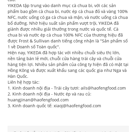
YIKEDA tập trung vào danh mục cà chua bi, với các sản
phẩm bao gồm cà chua bi, nước ép cà chua đỏ và vàng 100%
NFC, nước uống có ga cà chua và mận, và nước uống cà chua
bổ dưỡng. Nhờ hiệu suất sản phẩm vượt trội, YIKEDA đã
giành được nhiều giải thưởng trong nước và quốc tế. Cà
chua bi và nước ép cà chua 100% NFC của thương hiệu đã
được Frost & Sullivan danh tiếng công nhận là "Sản phẩm số
1 về Doanh số Toàn quốc".
Hiện nay, YIKEDA đã hợp tác với nhiều chuỗi siêu thị lớn,
nền tảng bán lẻ mới, chuỗi cửa hàng trái cây và chuỗi cửa
hàng tiện lợi. Nhiều sản phẩm của công ty hiện đã có mặt tại
Hồng Kông và được xuất khẩu sang các quốc gia như Nga và
Hàn Quốc.
Liên hệ hợp tác:
1. Kinh doanh nội địa - Trái cây tươi: ails@haofengfood.com
2. Kinh doanh nội địa - Nước ép và rau củ:
huangjinan@haofengfood.com
3. Kinh doanh quốc tế: xiaoj@haofengfood.com