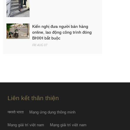
Kiến nghị đưa người bán hàng
online, lao động công trình đóng
BHXH bắt buộc
FRI AUG 07
Việt Nam - Campuchia: Ba mục tiêu
của thầy trò Kim Sang-sik
FRI AUG 07
PGS.TS Hà Đình Đức qua đời
FRI AUG 07
Liên kết thân thiện
नमस्ते भारत
Mạng ứng dụng thông minh
Mạng giải trí việt nam
Mạng giải trí việt nam