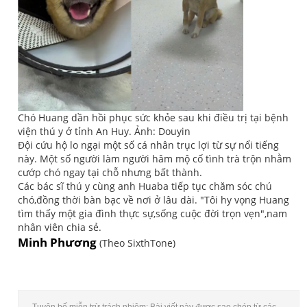
Chó Huang dần hồi phục sức khỏe sau khi điều trị tại bệnh
viện thú y ở tỉnh An Huy. Ảnh: Douyin
Đội cứu hộ lo ngại một số cá nhân trục lợi từ sự nổi tiếng
này. Một số người làm người hâm mộ cố tình trà trộn nhằm
cướp chó ngay tại chỗ nhưng bất thành.
Các bác sĩ thú y cùng anh Huaba tiếp tục chăm sóc chú
chó,đồng thời bàn bạc về nơi ở lâu dài. "Tôi hy vọng Huang
tìm thấy một gia đình thực sự,sống cuộc đời trọn vẹn",nam
nhân viên chia sẻ.
Minh Phương
(Theo SixthTone)
Tuyên bố miễn trừ trách nhiệm: Bài viết này được sao chép từ các