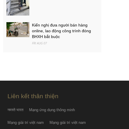
Kiến nghị đưa người bán hàng
online, lao động công trình đóng
BHXH bắt buộc
FRI AUG 07
Việt Nam - Campuchia: Ba mục tiêu
của thầy trò Kim Sang-sik
FRI AUG 07
PGS.TS Hà Đình Đức qua đời
FRI AUG 07
Liên kết thân thiện
नमस्ते भारत
Mạng ứng dụng thông minh
Mạng giải trí việt nam
Mạng giải trí việt nam