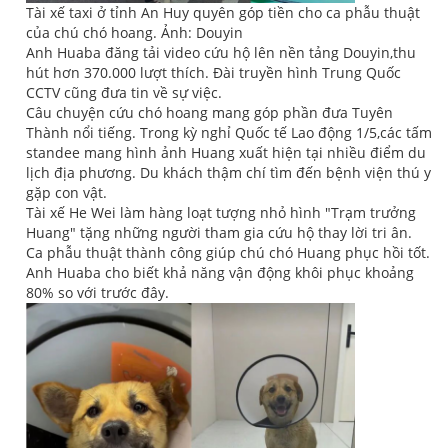
Tài xế taxi ở tỉnh An Huy quyên góp tiền cho ca phẫu thuật
của chú chó hoang. Ảnh: Douyin
Anh Huaba đăng tải video cứu hộ lên nền tảng Douyin,thu
hút hơn 370.000 lượt thích. Đài truyền hình Trung Quốc
CCTV cũng đưa tin về sự việc.
Câu chuyện cứu chó hoang mang góp phần đưa Tuyên
Thành nổi tiếng. Trong kỳ nghỉ Quốc tế Lao động 1/5,các tấm
standee mang hình ảnh Huang xuất hiện tại nhiều điểm du
lịch địa phương. Du khách thậm chí tìm đến bệnh viện thú y
gặp con vật.
Tài xế He Wei làm hàng loạt tượng nhỏ hình "Trạm trưởng
Huang" tặng những người tham gia cứu hộ thay lời tri ân.
Ca phẫu thuật thành công giúp chú chó Huang phục hồi tốt.
Anh Huaba cho biết khả năng vận động khôi phục khoảng
80% so với trước đây.