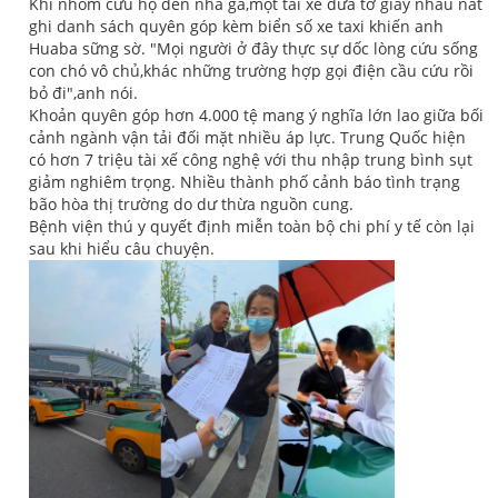
Khi nhóm cứu hộ đến nhà ga,một tài xế đưa tờ giấy nhàu nát
ghi danh sách quyên góp kèm biển số xe taxi khiến anh
Huaba sững sờ. "Mọi người ở đây thực sự dốc lòng cứu sống
con chó vô chủ,khác những trường hợp gọi điện cầu cứu rồi
bỏ đi",anh nói.
Khoản quyên góp hơn 4.000 tệ mang ý nghĩa lớn lao giữa bối
cảnh ngành vận tải đối mặt nhiều áp lực. Trung Quốc hiện
có hơn 7 triệu tài xế công nghệ với thu nhập trung bình sụt
giảm nghiêm trọng. Nhiều thành phố cảnh báo tình trạng
bão hòa thị trường do dư thừa nguồn cung.
Bệnh viện thú y quyết định miễn toàn bộ chi phí y tế còn lại
sau khi hiểu câu chuyện.