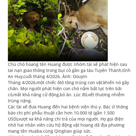
Chú chó hoang tên Huang được nhóm tài xế phát hiện sau
tai nạn giao thông trong bụi cỏ gần ga tàu Tuyên Thành,tỉnh
An Huy,cuối tháng 4/2026. Ảnh: Douyin
Tháng 4/2026,một chiếc ôtô tông trúng con vật,khiến nó gãy
chân. Mọi người phát hiện con chó nằm bất lực trên bãi
cỏ,mất khả năng cử động,bỏ ăn. Lúc đó,vết thương nhiễm
trùng nặng.
Các tài xế đưa Huang đến hai bệnh viện thú y. Bác sĩ thông
báo chi phí phẫu thuật cần hơn 10.000 tệ (gần 1.500
USD),vượt xa khả năng chi trả của mọi người. Họ gọi điện
nhờ hai nhân viên cứu hộ động vật hoang dã địa phương
mang tên Huaba cùng Qingtian giúp sức.