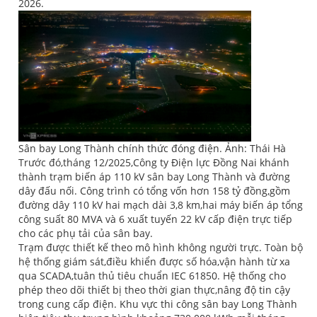
2026.
Sân bay Long Thành chính thức đóng điện. Ảnh: Thái Hà
Trước đó,tháng 12/2025,Công ty Điện lực Đồng Nai khánh
thành trạm biến áp 110 kV sân bay Long Thành và đường
dây đấu nối. Công trình có tổng vốn hơn 158 tỷ đồng,gồm
đường dây 110 kV hai mạch dài 3,8 km,hai máy biến áp tổng
công suất 80 MVA và 6 xuất tuyến 22 kV cấp điện trực tiếp
cho các phụ tải của sân bay.
Trạm được thiết kế theo mô hình không người trực. Toàn bộ
hệ thống giám sát,điều khiển được số hóa,vận hành từ xa
qua SCADA,tuân thủ tiêu chuẩn IEC 61850. Hệ thống cho
phép theo dõi thiết bị theo thời gian thực,nâng độ tin cậy
trong cung cấp điện. Khu vực thi công sân bay Long Thành