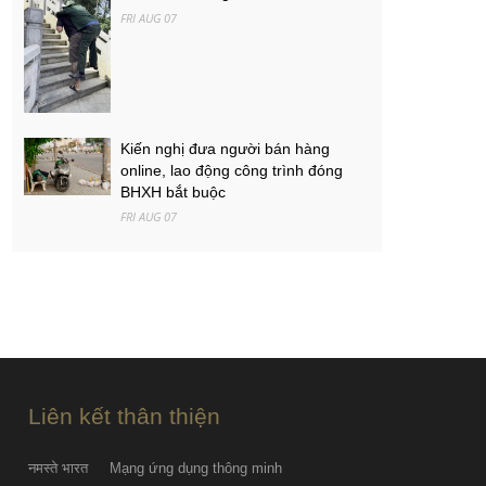
FRI AUG 07
Kiến nghị đưa người bán hàng
online, lao động công trình đóng
BHXH bắt buộc
FRI AUG 07
Việt Nam - Campuchia: Ba mục tiêu
của thầy trò Kim Sang-sik
FRI AUG 07
PGS.TS Hà Đình Đức qua đời
FRI AUG 07
Liên kết thân thiện
नमस्ते भारत
Mạng ứng dụng thông minh