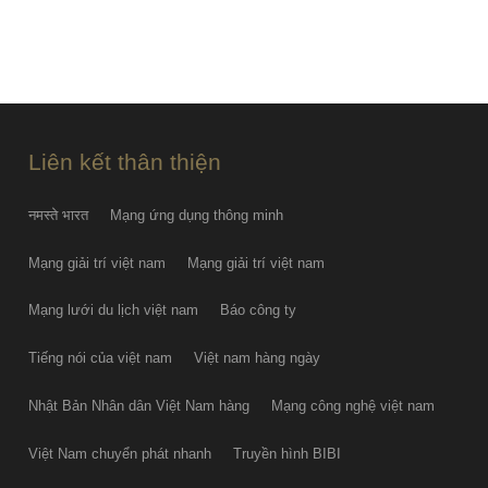
Ôtô Honda giảm giá tương đương
50-100% lệ phí trước bạ
THU AUG 06
Liên kết thân thiện
नमस्ते भारत
Mạng ứng dụng thông minh
Mạng giải trí việt nam
Mạng giải trí việt nam
Mạng lưới du lịch việt nam
Báo công ty
Tiếng nói của việt nam
Việt nam hàng ngày
Nhật Bản Nhân dân Việt Nam hàng
Mạng công nghệ việt nam
Việt Nam chuyển phát nhanh
Truyền hình BIBI