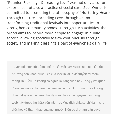
"Reunion Blessings, Spreading Love" was not only a cultural
experience but also a practice of social care. Seer Onnet is
committed to promoting the philosophy of "Nurturing Hearts
Through Culture, Spreading Love Through Action,"
transforming traditional festivals into opportunities to
strengthen community bonds. Through such activities, the
brand aims to inspire more people to engage in public
service, allowing goodwill to flow continuously through
society and making blessings a part of everyone's daily life.
Tuyên bố miễn trừ trách nhiệm: Bài viết này được sao chép từ các
phương tiện khác. Mục đích của việc in lại là để truyền tải thêm
thông tin. Điều đó không có nghĩa là trang web này đồng ý với quan
điểm của nó và chịu trách nhiệm về tính xác thực của nó và không
chịu bất kỳ trách nhiệm pháp lý nào. Tất cả tài nguyên trên trang
web này được thu thập trên Internet. Mục đích chia sẻ chỉ dành cho
việc học và tham khảo của mọi người. Nếu có vi phạm bản quyền