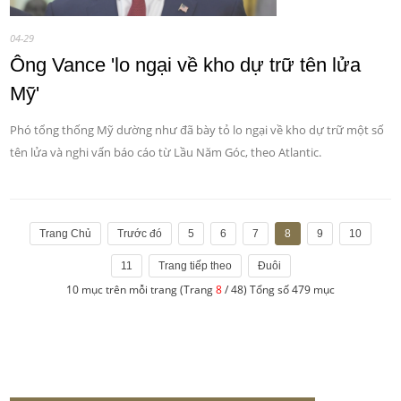
04-29
Ông Vance 'lo ngại về kho dự trữ tên lửa
Mỹ'
Phó tổng thống Mỹ dường như đã bày tỏ lo ngại về kho dự trữ một số
tên lửa và nghi vấn báo cáo từ Lầu Năm Góc, theo Atlantic.
Trang Chủ
Trước đó
5
6
7
8
9
10
11
Trang tiếp theo
Đuôi
10 mục trên mỗi trang (Trang
8
/ 48) Tổng số 479 mục