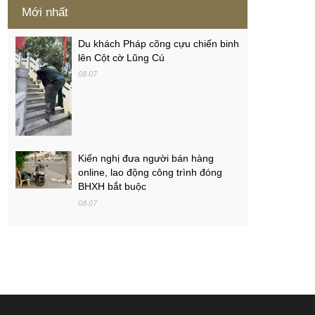
Mới nhất
Du khách Pháp cõng cựu chiến binh
lên Cột cờ Lũng Cú
08-07
Kiến nghị đưa người bán hàng
online, lao động công trình đóng
BHXH bắt buộc
08-07
Việt Nam - Campuchia: Ba mục tiêu
của thầy trò Kim Sang-sik
08-07
PGS.TS Hà Đình Đức qua đời
08-07