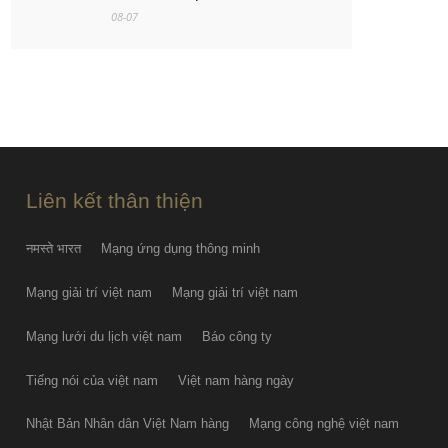
08-07
Việt Nam - Campuchia: Ba mục tiêu
của thầy trò Kim Sang-sik
08-07
PGS.TS Hà Đình Đức qua đời
08-07
Liên kết thân thiện
नमस्ते भारत
Mạng ứng dụng thông minh
Mạng giải trí việt nam
Mạng giải trí việt nam
Mạng lưới du lịch việt nam
Báo công ty
Tiếng nói của việt nam
Việt nam hàng ngày
Nhật Bản Nhân dân Việt Nam hàng
Mạng công nghệ việt nam