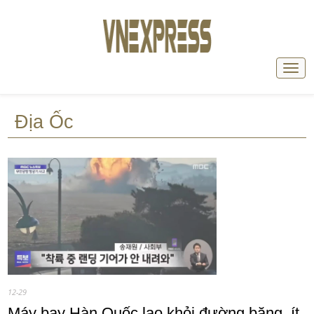
Địa Ốc
12-29
Máy bay Hàn Quốc lao khỏi đường băng, ít