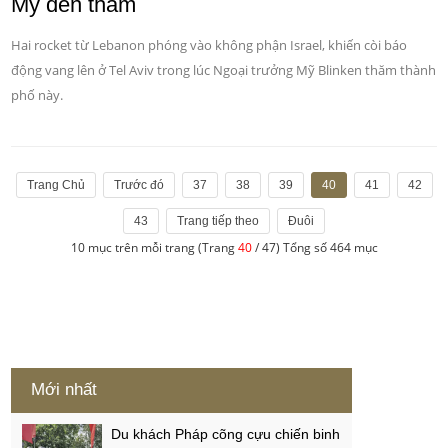
Mỹ đến thăm
Hai rocket từ Lebanon phóng vào không phận Israel, khiến còi báo
động vang lên ở Tel Aviv trong lúc Ngoại trưởng Mỹ Blinken thăm thành
phố này.
Trang Chủ
Trước đó
37
38
39
40
41
42
43
Trang tiếp theo
Đuôi
10 mục trên mỗi trang (Trang
40
/ 47) Tổng số 464 mục
Mới nhất
Du khách Pháp cõng cựu chiến binh