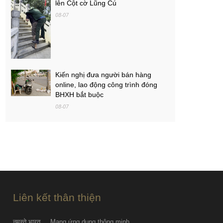
lên Cột cờ Lũng Cú
08-07
Kiến nghị đưa người bán hàng
online, lao động công trình đóng
BHXH bắt buộc
08-07
Việt Nam - Campuchia: Ba mục tiêu
của thầy trò Kim Sang-sik
08-07
PGS.TS Hà Đình Đức qua đời
08-07
Liên kết thân thiện
नमस्ते भारत
Mạng ứng dụng thông minh