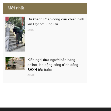
Mới nhất
Du khách Pháp cõng cựu chiến binh
lên Cột cờ Lũng Cú
08-07
Kiến nghị đưa người bán hàng
online, lao động công trình đóng
BHXH bắt buộc
08-07
Việt Nam - Campuchia: Ba mục tiêu
của thầy trò Kim Sang-sik
08-07
PGS.TS Hà Đình Đức qua đời