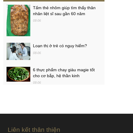
Tấm thẻ nhôm giúp tìm thấy thân
nhân liệt sĩ sau gần 60 năm
08-06
Loạn thị ở trẻ có nguy hiểm?
08-06
6 thực phẩm chay giàu magie tốt
cho cơ bắp, hệ thần kinh
08-06
Ôtô Honda giảm giá tương đương
50-100% lệ phí trước bạ
08-06
Liên kết thân thiện