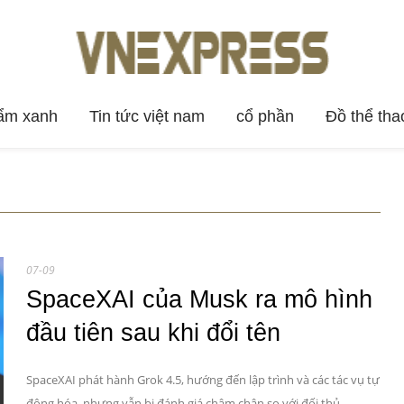
ẩm xanh
Tin tức việt nam
cổ phần
Đồ thể tha
07-09
SpaceXAI của Musk ra mô hình
đầu tiên sau khi đổi tên
SpaceXAI phát hành Grok 4.5, hướng đến lập trình và các tác vụ tự
động hóa, nhưng vẫn bị đánh giá chậm chân so với đối thủ.