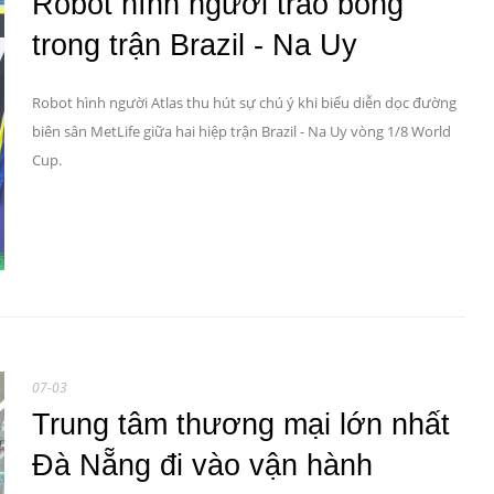
Robot hình người trao bóng
trong trận Brazil - Na Uy
Robot hình người Atlas thu hút sự chú ý khi biểu diễn dọc đường
biên sân MetLife giữa hai hiệp trận Brazil - Na Uy vòng 1/8 World
Cup.
07-03
Trung tâm thương mại lớn nhất
Đà Nẵng đi vào vận hành