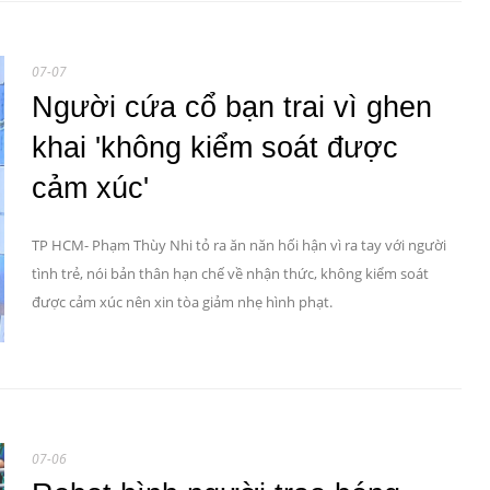
07-07
Người cứa cổ bạn trai vì ghen
khai 'không kiểm soát được
cảm xúc'
TP HCM- Phạm Thùy Nhi tỏ ra ăn năn hối hận vì ra tay với người
tình trẻ, nói bản thân hạn chế về nhận thức, không kiểm soát
được cảm xúc nên xin tòa giảm nhẹ hình phạt.
07-06