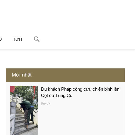
o
hơn
Mới nhất
Du khách Pháp cõng cựu chiến binh lên
Cột cờ Lũng Cú
08-07