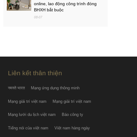
online, lao động công trình đóng
BHXH bắt buộc
08-07
Việt Nam - Campuchia: Ba mục tiêu
của thầy trò Kim Sang-sik
08-07
PGS.TS Hà Đình Đức qua đời
08-07
Liên kết thân thiện
नमस्ते भारत
Mạng ứng dụng thông minh
Mạng giải trí việt nam
Mạng giải trí việt nam
Mạng lưới du lịch việt nam
Báo công ty
Tiếng nói của việt nam
Việt nam hàng ngày