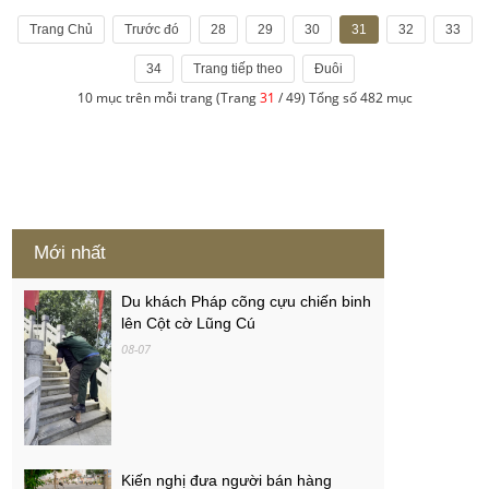
Trang Chủ
Trước đó
28
29
30
31
32
33
34
Trang tiếp theo
Đuôi
10 mục trên mỗi trang (Trang
31
/ 49) Tổng số 482 mục
Mới nhất
Du khách Pháp cõng cựu chiến binh
lên Cột cờ Lũng Cú
08-07
Kiến nghị đưa người bán hàng