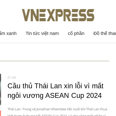
ẩm xanh
Tin tức việt nam
cổ phần
Đồ thể tha
01-08
Cầu thủ Thái Lan xin lỗi vì mất
ngôi vương ASEAN Cup 2024
Thái Lan- Trung vệ Jonathan Khemdee tiếc nuối khi Thái Lan thua
Việt Nam ở chung kết ASEAN Cup 2024, và cho rằng một phần vì