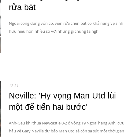
rửa bát
Ngoài công dụng vốn có, viên rửa chén bát có khả năng vệ sinh
hữu hiệu hơn nhiều so với những gì chúng ta nghĩ.
12-31
Neville: 'Hy vọng Man Utd lùi
một để tiến hai bước'
Anh- Sau khi thua Newcastle 0-2 ở vòng 19 Ngoại hạng Anh, cựu
hậu vệ Gary Neville dự báo Man Utd sẽ còn sa sút một thời gian