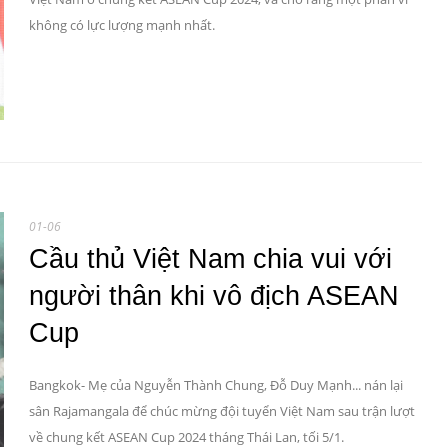
không có lực lượng mạnh nhất.
01-06
Cầu thủ Việt Nam chia vui với
người thân khi vô địch ASEAN
Cup
Bangkok- Mẹ của Nguyễn Thành Chung, Đỗ Duy Mạnh... nán lại
sân Rajamangala để chúc mừng đội tuyển Việt Nam sau trận lượt
về chung kết ASEAN Cup 2024 tháng Thái Lan, tối 5/1.