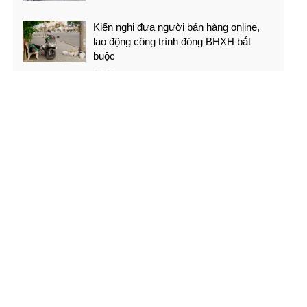
Kiến nghị đưa người bán hàng online,
lao động công trình đóng BHXH bắt
buộc
08-07
Việt Nam - Campuchia: Ba mục tiêu của
thầy trò Kim Sang-sik
08-07
PGS.TS Hà Đình Đức qua đời
08-07