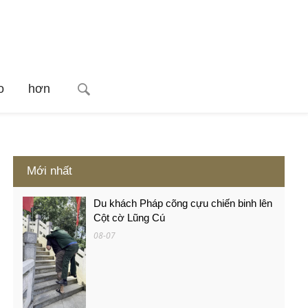
o
hơn
Mới nhất
Du khách Pháp cõng cựu chiến binh lên
Cột cờ Lũng Cú
08-07