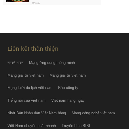
08-06
Ôtô Honda giảm giá tương đương
50-100% lệ phí trước bạ
08-06
Liên kết thân thiện
नमस्ते भारत
Mạng ứng dụng thông minh
Mạng giải trí việt nam
Mạng giải trí việt nam
Mạng lưới du lịch việt nam
Báo công ty
Tiếng nói của việt nam
Việt nam hàng ngày
Nhật Bản Nhân dân Việt Nam hàng
Mạng công nghệ việt nam
Việt Nam chuyển phát nhanh
Truyền hình BIBI