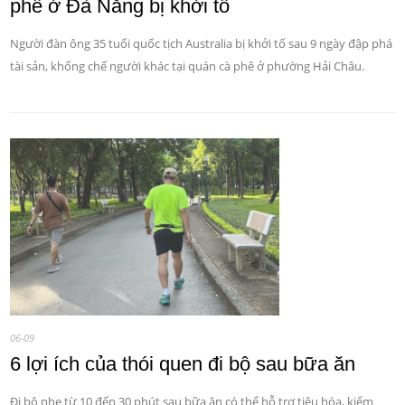
phê ở Đà Nẵng bị khởi tố
Người đàn ông 35 tuổi quốc tịch Australia bị khởi tố sau 9 ngày đập phá
tài sản, khống chế người khác tại quán cà phê ở phường Hải Châu.
06-09
6 lợi ích của thói quen đi bộ sau bữa ăn
Đi bộ nhẹ từ 10 đến 30 phút sau bữa ăn có thể hỗ trợ tiêu hóa, kiểm