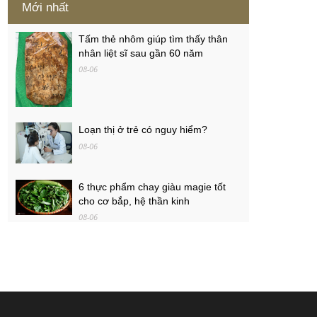
Mới nhất
Tấm thẻ nhôm giúp tìm thấy thân
nhân liệt sĩ sau gần 60 năm
08-06
Loạn thị ở trẻ có nguy hiểm?
08-06
6 thực phẩm chay giàu magie tốt
cho cơ bắp, hệ thần kinh
08-06
Ôtô Honda giảm giá tương đương
50-100% lệ phí trước bạ
08-06